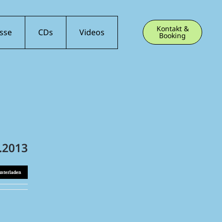
Kontakt &
sse
CDs
Videos
Booking
.2013
unterladen