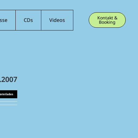
Kontakt &
sse
CDs
Videos
Booking
.2007
unterladen