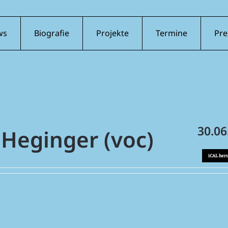
ws
Biografie
Projekte
Termine
Pre
30.06
Heginger (voc)
iCAL her