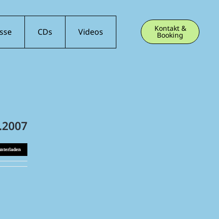
Kontakt &
sse
CDs
Videos
Booking
.2007
unterladen