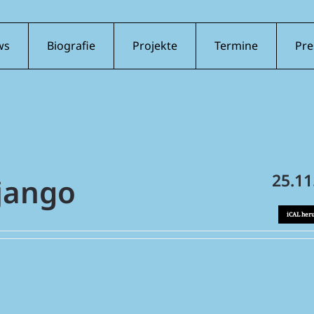
ws
Biografie
Projekte
Termine
Pre
25.11
Django
iCAL her