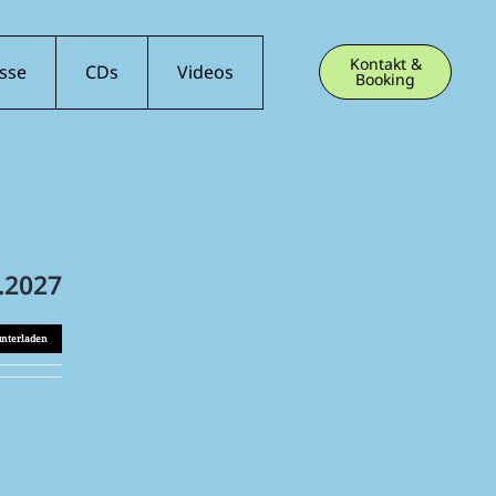
Kontakt &
sse
CDs
Videos
Booking
.2027
unterladen