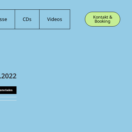
Kontakt &
sse
CDs
Videos
Booking
.2022
unterladen