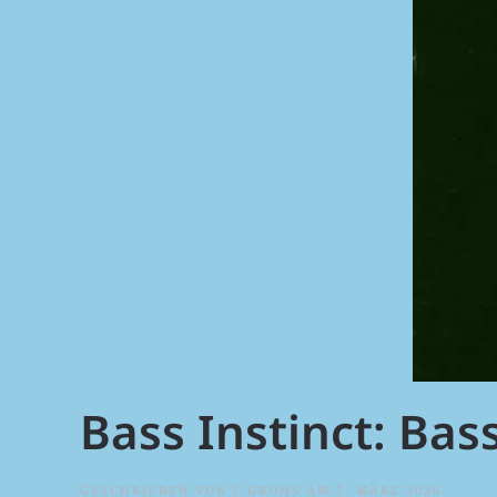
Bass Instinct: Bass
GESCHRIEBEN VON
F.GROHS
AM
5. MÄRZ 2026
.