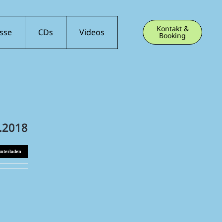
Kontakt &
sse
CDs
Videos
Booking
.2018
unterladen