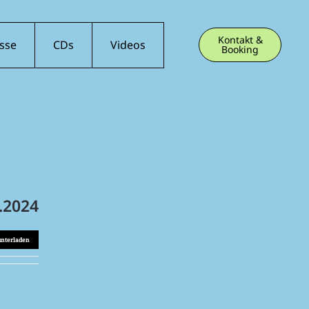
Kontakt &
sse
CDs
Videos
Booking
.2024
unterladen