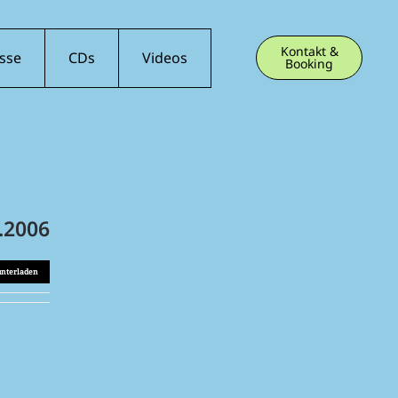
Kontakt &
sse
CDs
Videos
Booking
.2006
unterladen