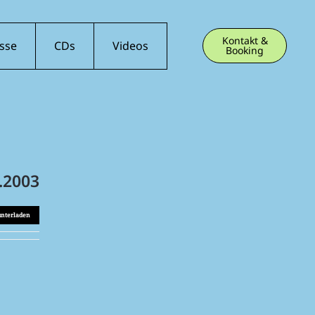
Kontakt &
sse
CDs
Videos
Booking
.2003
unterladen