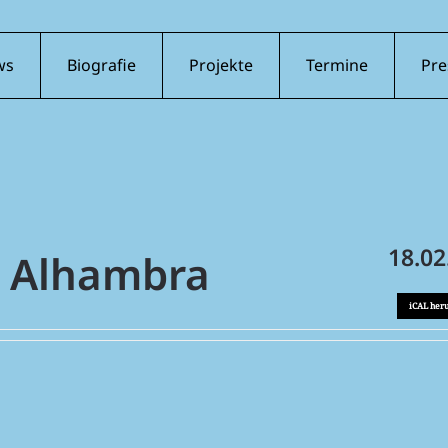
ws
Biografie
Projekte
Termine
Pre
18.02
r Alhambra
iCAL her